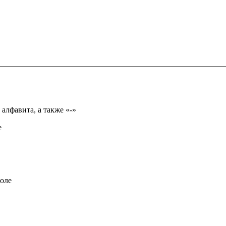
Имя может состоять из букв только русского или английского алфавита, а также «-»