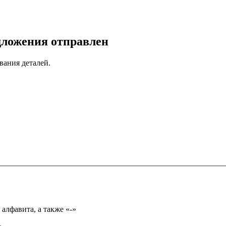
дложения отправлен
вания деталей.
Имя может состоять из букв только русского или английского алфавита, а также «-»