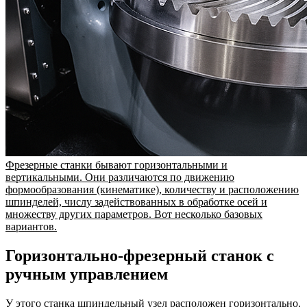
Фрезерные станки бывают горизонтальными и
вертикальными. Они различаются по движению
формообразования (кинематике), количеству и расположению
шпинделей, числу задействованных в обработке осей и
множеству других параметров. Вот несколько базовых
вариантов.
Горизонтально-фрезерный станок с
ручным управлением
У этого станка шпиндельный узел расположен горизонтально.