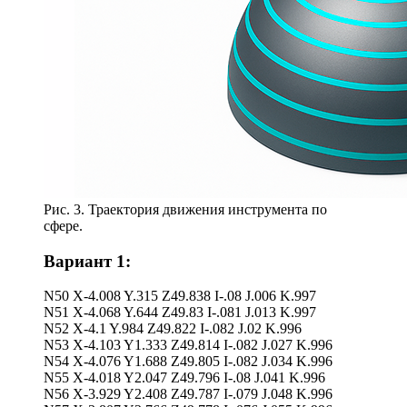
Рис. 3. Траектория движения инструмента по
сфере.
Вариант 1:
N50 X-4.008 Y.315 Z49.838 I-.08 J.006 K.997
N51 X-4.068 Y.644 Z49.83 I-.081 J.013 K.997
N52 X-4.1 Y.984 Z49.822 I-.082 J.02 K.996
N53 X-4.103 Y1.333 Z49.814 I-.082 J.027 K.996
N54 X-4.076 Y1.688 Z49.805 I-.082 J.034 K.996
N55 X-4.018 Y2.047 Z49.796 I-.08 J.041 K.996
N56 X-3.929 Y2.408 Z49.787 I-.079 J.048 K.996