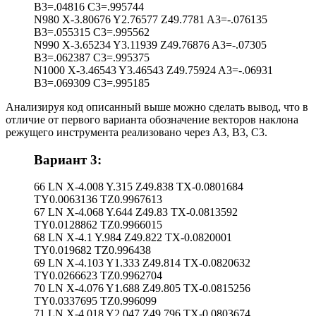
B3=.04816 C3=.995744
N980 X-3.80676 Y2.76577 Z49.7781 A3=-.076135
B3=.055315 C3=.995562
N990 X-3.65234 Y3.11939 Z49.76876 A3=-.07305
B3=.062387 C3=.995375
N1000 X-3.46543 Y3.46543 Z49.75924 A3=-.06931
B3=.069309 C3=.995185
Анализируя код описанный выше можно сделать вывод, что в
отличие от первого варианта обозначение векторов наклона
режущего инструмента реализовано через A3, B3, C3.
Вариант 3:
66 LN X-4.008 Y.315 Z49.838 TX-0.0801684
TY0.0063136 TZ0.9967613
67 LN X-4.068 Y.644 Z49.83 TX-0.0813592
TY0.0128862 TZ0.9966015
68 LN X-4.1 Y.984 Z49.822 TX-0.0820001
TY0.019682 TZ0.996438
69 LN X-4.103 Y1.333 Z49.814 TX-0.0820632
TY0.0266623 TZ0.9962704
70 LN X-4.076 Y1.688 Z49.805 TX-0.0815256
TY0.0337695 TZ0.996099
71 LN X-4.018 Y2.047 Z49.796 TX-0.0803674