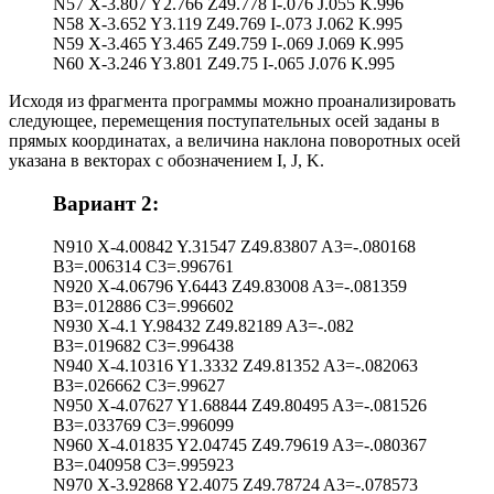
N57 X-3.807 Y2.766 Z49.778 I-.076 J.055 K.996
N58 X-3.652 Y3.119 Z49.769 I-.073 J.062 K.995
N59 X-3.465 Y3.465 Z49.759 I-.069 J.069 K.995
N60 X-3.246 Y3.801 Z49.75 I-.065 J.076 K.995
Исходя из фрагмента программы можно проанализировать
следующее, перемещения поступательных осей заданы в
прямых координатах, а величина наклона поворотных осей
указана в векторах с обозначением I, J, K.
Вариант 2:
N910 X-4.00842 Y.31547 Z49.83807 A3=-.080168
B3=.006314 C3=.996761
N920 X-4.06796 Y.6443 Z49.83008 A3=-.081359
B3=.012886 C3=.996602
N930 X-4.1 Y.98432 Z49.82189 A3=-.082
B3=.019682 C3=.996438
N940 X-4.10316 Y1.3332 Z49.81352 A3=-.082063
B3=.026662 C3=.99627
N950 X-4.07627 Y1.68844 Z49.80495 A3=-.081526
B3=.033769 C3=.996099
N960 X-4.01835 Y2.04745 Z49.79619 A3=-.080367
B3=.040958 C3=.995923
N970 X-3.92868 Y2.4075 Z49.78724 A3=-.078573