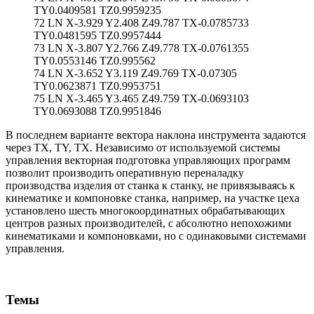
TY0.0409581 TZ0.9959235
72 LN X-3.929 Y2.408 Z49.787 TX-0.0785733
TY0.0481595 TZ0.9957444
73 LN X-3.807 Y2.766 Z49.778 TX-0.0761355
TY0.0553146 TZ0.995562
74 LN X-3.652 Y3.119 Z49.769 TX-0.07305
TY0.0623871 TZ0.9953751
75 LN X-3.465 Y3.465 Z49.759 TX-0.0693103
TY0.0693088 TZ0.9951846
В последнем варианте вектора наклона инструмента задаются
через TX, TY, TX. Независимо от используемой системы
управления векторная подготовка управляющих программ
позволит производить оперативную переналадку
производства изделия от станка к станку, не привязываясь к
кинематике и компоновке станка, например, на участке цеха
установлено шесть многокоординатных обрабатывающих
центров разных производителей, с абсолютно непохожими
кинематиками и компоновками, но с одинаковыми системами
управления.
Темы