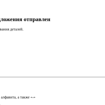
дложения отправлен
вания деталей.
Имя может состоять из букв только русского или английского алфавита, а также «-»