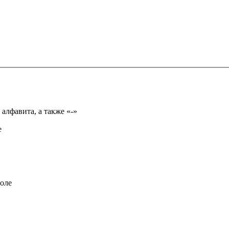
Имя может состоять из букв только русского или английского алфавита, а также «-»