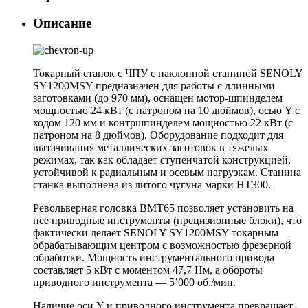
Описание
Токарный станок с ЧПУ с наклонной станиной SENOLY
SY1200MSY предназначен для работы с длинными
заготовками (до 970 мм), оснащен мотор-шпинделем
мощностью 24 кВт (c патроном на 10 дюймов), осью Y с
ходом 120 мм и контршпинделем мощностью 22 кВт (с
патроном на 8 дюймов). Оборудование подходит для
вытачивания металлических заготовок в тяжелых
режимах, так как обладает ступенчатой конструкцией,
устойчивой к радиальным и осевым нагрузкам. Станина
станка выполнена из литого чугуна марки HT300.
Револьверная головка BMT65 позволяет установить на
нее приводные инструменты (прецизионные блоки), что
фактически делает SENOLY SY1200MSY токарным
обрабатывающим центром с возможностью фрезерной
обработки. Мощность инструментального привода
составляет 5 кВт с моментом 47,7 Нм, а обороты
приводного инструмента — 5’000 об./мин.
Наличие оси Y и приводного инструмента превращает