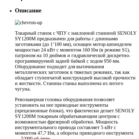
Описание
Токарный станок с ЧПУ с наклонной станиной SENOLY
SY1200M предназначен для работы с длинными
заготовками (до 1’100 мм), оснащен мотор-шпинделем
мощностью 24 кВт с моментом 160 Нм (в режиме S1),
патроном на 10 дюймов и гидравлической дискретно-
программируемой задней бабкой с ходом 950 мм.
Оборудование подходит для вытачивания
металлических заготовок в тяжелых режимах, так как
обладает ступенчатой конструкцией высокой прочности
и жесткости. Станина станка выполнена из литого
чугуна.
Револьверная головка оборудования позволяет
установить на нее приводные инструменты
(прецизионные блоки), что фактически делает SENOLY
SY1200M токарным обрабатывающим центром с
возможностью фрезерной обработки. Мощность
инструментального привода составляет 5 кВт с
моментом 47,7 Нм, а обороты приводного инструмента
— 5’000 об./мин.