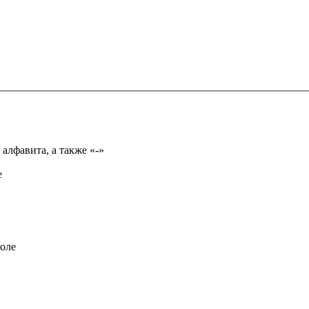
Имя может состоять из букв только русского или английского алфавита, а также «-»