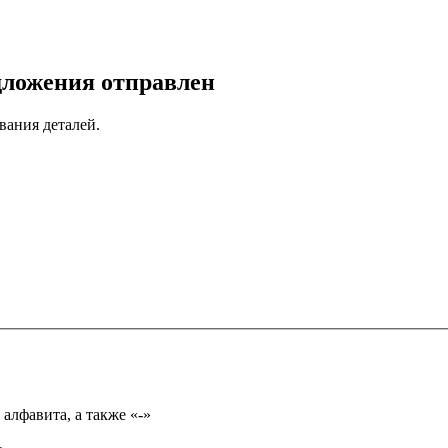
дложения отправлен
вания деталей.
Имя может состоять из букв только русского или английского алфавита, а также «-»