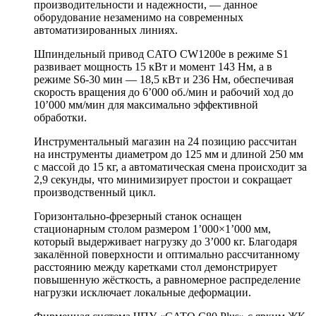
производительности и надежности, — данное
оборудование незаменимо на современных
автоматизированных линиях.
Шпиндельный привод CATO CW1200e в режиме S1
развивает мощность 15 кВт и момент 143 Нм, а в
режиме S6-30 мин — 18,5 кВт и 236 Нм, обеспечивая
скорость вращения до 6’000 об./мин и рабочий ход до
10’000 мм/мин для максимально эффективной
обработки.
Инструментальный магазин на 24 позицию рассчитан
на инструменты диаметром до 125 мм и длиной 250 мм
с массой до 15 кг, а автоматическая смена происходит за
2,9 секунды, что минимизирует простои и сокращает
производственный цикл.
Горизонтально-фрезерный станок оснащен
стационарным столом размером 1’000×1’000 мм,
который выдерживает нагрузку до 3’000 кг. Благодаря
закалённой поверхности и оптимально рассчитанному
расстоянию между каретками стол демонстрирует
повышенную жёсткость, а равномерное распределение
нагрузки исключает локальные деформации.