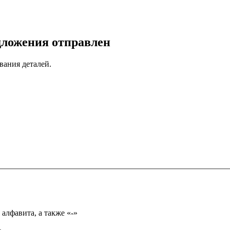
дложения отправлен
вания деталей.
Имя может состоять из букв только русского или английского алфавита, а также «-»