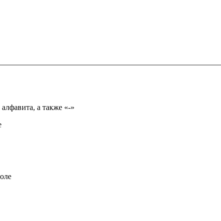
Имя может состоять из букв только русского или английского алфавита, а также «-»