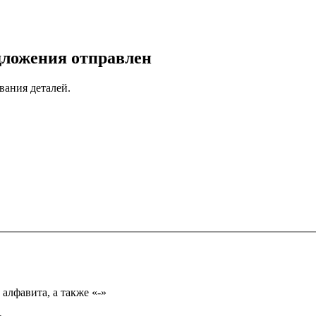
дложения отправлен
вания деталей.
Имя может состоять из букв только русского или английского алфавита, а также «-»