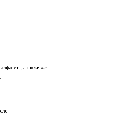
Имя может состоять из букв только русского или английского алфавита, а также «-»