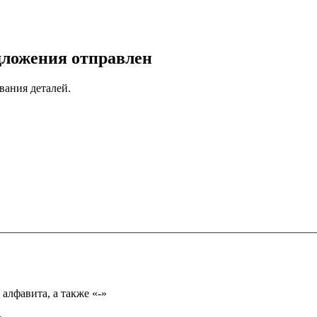
дложения отправлен
вания деталей.
Имя может состоять из букв только русского или английского алфавита, а также «-»