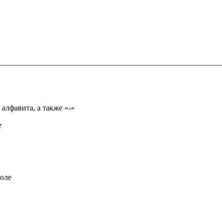
Имя может состоять из букв только русского или английского алфавита, а также «-»