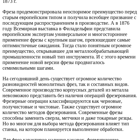
1873 г.
Фреза продемонстрировала неоспоримое преимущество перед
старым европейским типом и получила всеобщее призвание с
последующим распространением в производстве. А в 1876
году Всемирная выставка в Филадельфии представила
европейским экспертам универсальное и многостороннее
применение фрезы с крупным шагом, превзошедшее самые
оптимистичные ожидания. Тогда стало понятным огромное
преимущество, открывавшее для металлообрабатывающей
промышленности новый тип инструмента. И с этого времени
применение новой версии фрезы продвигалось
семимильными шагами.
На сегодняшний день существует огромное количество
разновидностей монолитных фрез, так и составных видов.
Современное производство корпусных деталей из металла
невозможно представить без наличия операций фрезерования.
Фрезерные операции классифицируются как черновые,
получистовые и чистовые. Также существует огромное
количество методов фрезерования. Современные фрезы
способны заменить сверла, метчики и даже токарные резцы.
Но во многом для выбора метода фрезерования влияет тип
станка, на котором планируется выполнение обработки.
Для фрез характерно наличие канавок, формирующие