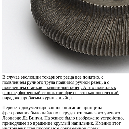
В случае эволюции токарного резца всё понятно, с
появлением ручного труда появился ручной резец, а с
появлением станков – машинный резец. А что появилось
раньше, фрезерный станок или фреза – это как логический
парадокс проблемы курицы и яйца.
Первое задокументированное описание принципа
фрезерования было найдено в трудах итальянского ученого
Леонардо Да Винчи. На эскизе было изображено устройство,
приводящее во вращение круглый напильник. Именно этот
инструмент стал прообразом современной фрезы.