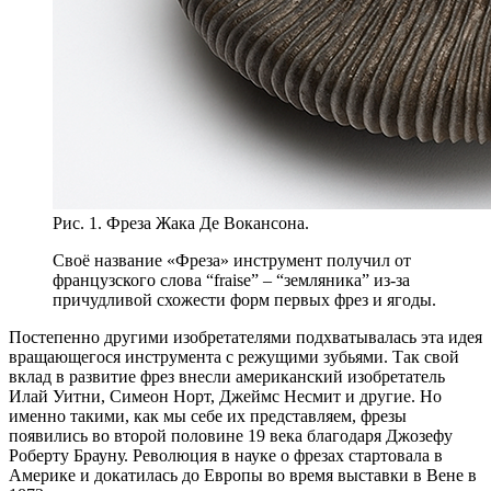
Рис. 1. Фреза Жака Де Вокансона.
Своё название «Фреза» инструмент получил от
французского слова “fraise” – “земляника” из-за
причудливой схожести форм первых фрез и ягоды.
Постепенно другими изобретателями подхватывалась эта идея
вращающегося инструмента с режущими зубьями. Так свой
вклад в развитие фрез внесли американский изобретатель
Илай Уитни, Симеон Норт, Джеймс Несмит и другие. Но
именно такими, как мы себе их представляем, фрезы
появились во второй половине 19 века благодаря Джозефу
Роберту Брауну. Революция в науке о фрезах стартовала в
Америке и докатилась до Европы во время выставки в Вене в